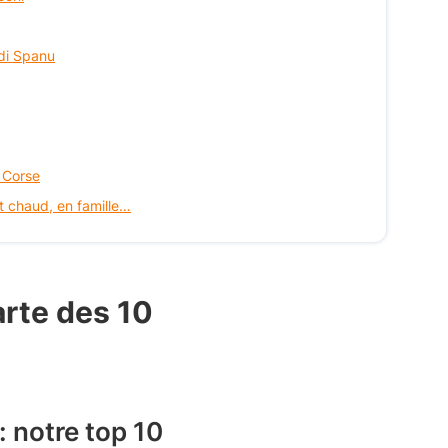
 di Spanu
n Corse
it chaud, en famille…
arte des 10
: notre top 10