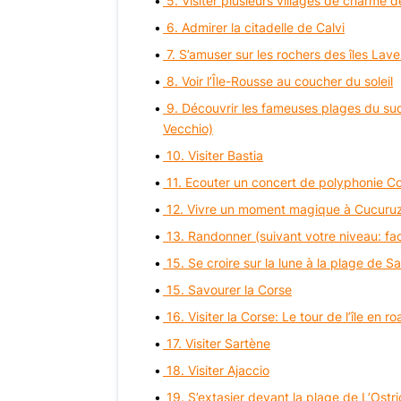
5. Visiter plusieurs villages de charme 
6. Admirer la citadelle de Calvi
7. S’amuser sur les rochers des îles Lave
8. Voir l’Île-Rousse au coucher du soleil
9. Découvrir les fameuses plages du sud
Vecchio)
10. Visiter Bastia
11. Ecouter un concert de polyphonie C
12. Vivre un moment magique à Cucuru
13. Randonner (suivant votre niveau: fa
15. Se croire sur la lune à la plage de S
15. Savourer la Corse
16. Visiter la Corse: Le tour de l’île en ro
17. Visiter Sartène
18. Visiter Ajaccio
19. S’extasier devant la plage de L’Ostri