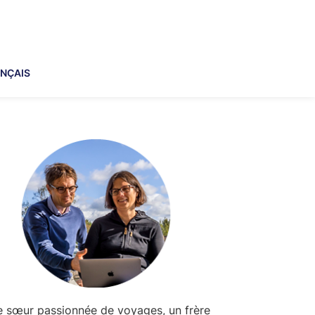
NÇAIS
imary
debar
 sœur passionnée de voyages, un frère