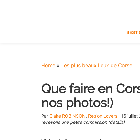
Skip
Skip
Skip
Skip
to
to
to
to
primary
main
primary
footer
navigation
content
sidebar
BEST 
Home
»
Les plus beaux lieux de Corse
Que faire en Cor
nos photos!)
Par
Claire ROBINSON
,
Region Lovers
|
16 juille
recevons une petite commission (
détails
)