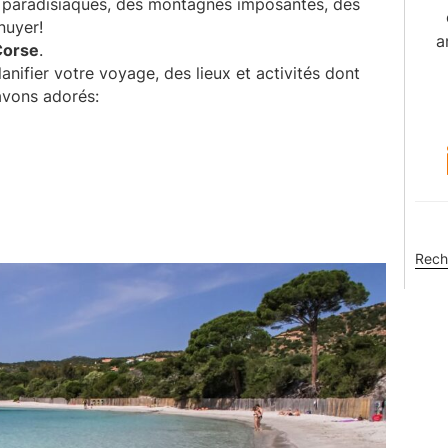
s paradisiaques, des montagnes imposantes, des
nuyer!
a
Corse
.
anifier votre voyage, des lieux et activités dont
avons adorés:
Rech
sur
ce
site