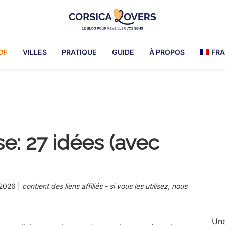
Corsica
Pour
Lovers
réveiller
OF
VILLES
PRATIQUE
GUIDE
À PROPOS
FRA
vos
sens
en
Corse
Pr
-
Le
Si
blog
se: 27 idées (avec
de
Claire
et
Manu
t 2026
|
contient des liens affiliés - si vous les utilisez, nous
Une