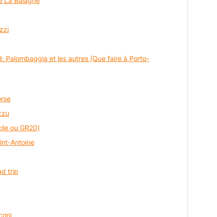
de La Balagne
zzi
: Palombaggia et les autres (Que faire à Porto-
orse
zzu
cile ou GR20)
aint-Antoine
ad trip
coni