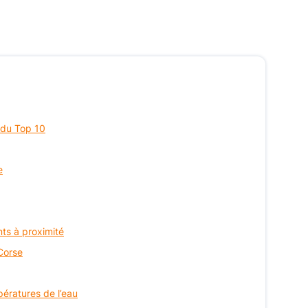
 du Top 10
e
ts à proximité
 Corse
ératures de l’eau