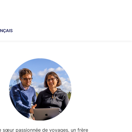
NÇAIS
imary
debar
 sœur passionnée de voyages, un frère