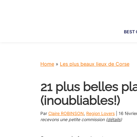
Skip
Skip
Skip
Skip
to
to
to
to
primary
main
primary
footer
navigation
content
sidebar
BEST 
Home
»
Les plus beaux lieux de Corse
21 plus belles p
(inoubliables!)
Par
Claire ROBINSON
,
Region Lovers
|
16 févrie
recevons une petite commission (
détails
)