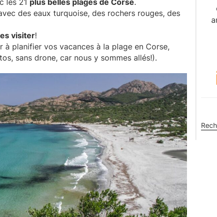
c les 21
plus belles plages de Corse
.
 avec des eaux turquoise, des rochers rouges, des
a
es visiter
!
r à planifier vos vacances à la plage en Corse,
tos, sans drone, car nous y sommes allés!).
Rech
sur
ce
site