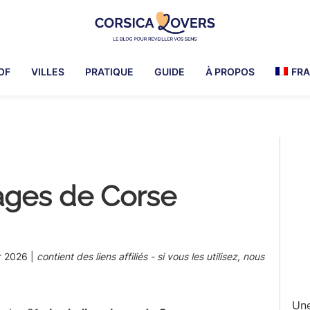
Corsica
Pour
Lovers
réveiller
OF
VILLES
PRATIQUE
GUIDE
À PROPOS
FRA
vos
sens
en
Corse
Pr
-
Le
Si
blog
lages de Corse
de
Claire
et
Manu
r 2026
|
contient des liens affiliés - si vous les utilisez, nous
Une