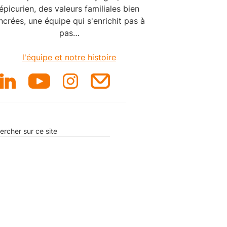
épicurien, des valeurs familiales bien
ncrées, une équipe qui s'enrichit pas à
pas…
l'équipe et notre histoire
ercher