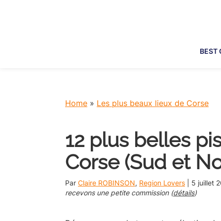
Skip
Skip
Skip
Skip
to
to
to
to
primary
main
primary
footer
navigation
content
sidebar
BEST 
Home
»
Les plus beaux lieux de Corse
12 plus belles pi
Corse (Sud et No
Par
Claire ROBINSON
,
Region Lovers
|
5 juillet 
recevons une petite commission (
détails
)