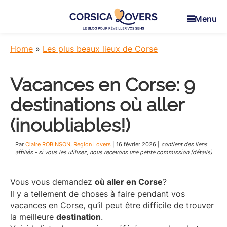
Skip
Skip
Skip
to
to
to
Menu
main
primary
footer
Corsica
Pour
content
sidebar
Lovers
réveiller
Home
»
Les plus beaux lieux de Corse
vos
sens
Vacances en Corse: 9
en
Corse
destinations où aller
-
Le
(inoubliables!)
blog
de
Par
Claire ROBINSON
,
Region Lovers
|
16 février 2026
|
contient des liens
Claire
affiliés - si vous les utilisez, nous recevons une petite commission (
détails
)
et
Manu
Vous vous demandez
où aller en Corse
?
Il y a tellement de choses à faire pendant vos
vacances en Corse, qu’il peut être difficile de trouver
la meilleure
destination
.