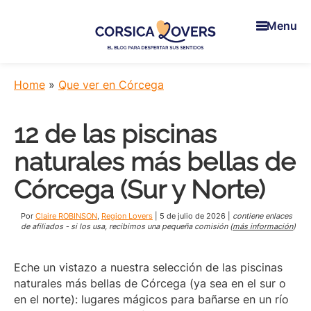
Skip
Skip
Skip
to
to
to
Menu
main
primary
footer
content
sidebar
Corsica
Para
Lovers
despertar
Home
»
Que ver en Córcega
sus
sentidos
12 de las piscinas
en
Córcega
naturales más bellas de
-
El
Córcega (Sur y Norte)
blog
de
Por
Claire ROBINSON
,
Region Lovers
|
5 de julio de 2026
|
contiene enlaces
Claire
de afiliados - si los usa, recibimos una pequeña comisión (
más información
)
y
Manu
Eche un vistazo a nuestra selección de las piscinas
naturales más bellas de Córcega (ya sea en el sur o
en el norte): lugares mágicos para bañarse en un río