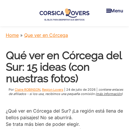
Skip
Skip
Skip
to
to
to
Menu
main
primary
footer
content
sidebar
Corsica
Para
Lovers
despertar
Home
»
Que ver en Córcega
sus
sentidos
Qué ver en Córcega del
en
Córcega
Sur: 15 ideas (con
-
El
nuestras fotos)
blog
de
Por
Claire ROBINSON
,
Region Lovers
|
24 de julio de 2026
|
contiene enlaces
Claire
de afiliados - si los usa, recibimos una pequeña comisión (
más información
)
y
Manu
¿Qué ver en Córcega del Sur? ¡La región está llena de
bellos paisajes! No se aburrirá.
Se trata más bien de poder elegir.