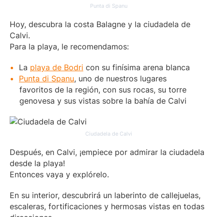
o
o
Punta di Spanu
r
)
i
Hoy, descubra la costa Balagne y la ciudadela de
o
Calvi.
)
Para la playa, le recomendamos:
La
playa de Bodri
con su finísima arena blanca
Punta di Spanu
, uno de nuestros lugares
favoritos de la región, con sus rocas, su torre
genovesa y sus vistas sobre la bahía de Calvi
Ciudadela de Calvi
Después, en Calvi, ¡empiece por admirar la ciudadela
desde la playa!
Entonces vaya y explórelo.
En su interior, descubrirá un laberinto de callejuelas,
escaleras, fortificaciones y hermosas vistas en todas