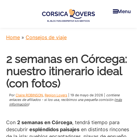
Skip
Skip
Skip
to
to
to
Menu
main
primary
footer
content
sidebar
Corsica
Para
Lovers
despertar
Home
»
Consejos de viaje
sus
sentidos
2 semanas en Córcega:
en
Córcega
nuestro itinerario ideal
-
El
(con fotos)
blog
de
Por
Claire ROBINSON
,
Region Lovers
|
19 de mayo de 2026
|
contiene
Claire
enlaces de afiliados - si los usa, recibimos una pequeña comisión (
más
información
)
y
Manu
Con
2 semanas en Córcega
, tendrá tiempo para
descubrir
espléndidos paisajes
en distintos rincones
de la isla: pueblos encantadores, playas de ensueño,