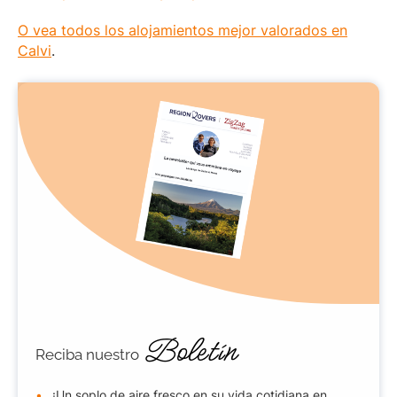
O vea todos los alojamientos mejor valorados en
Calvi
.
Boletín
Reciba nuestro
¡Un soplo de aire fresco en su vida cotidiana en