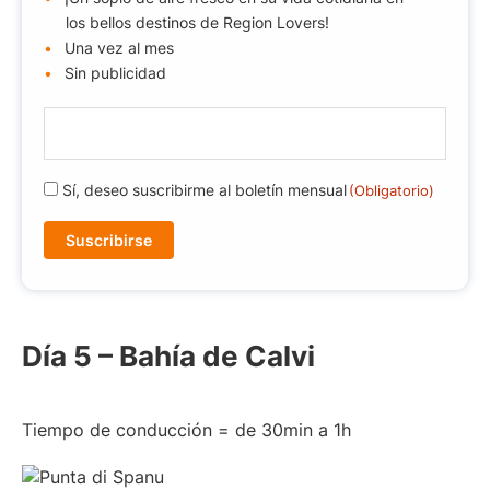
los bellos destinos de Region Lovers!
Una vez al mes
Sin publicidad
E
-
m
R
Sí, deseo suscribirme al boletín mensual
(Obligatorio)
a
G
i
P
l
D
(
(
O
O
b
b
li
Día 5 – Bahía de Calvi
l
g
i
a
g
t
Tiempo de conducción = de 30min a 1h
a
o
t
ri