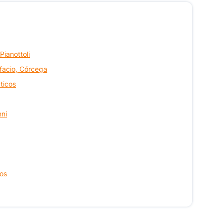
Pianottoli
facio, Córcega
ticos
nni
cos