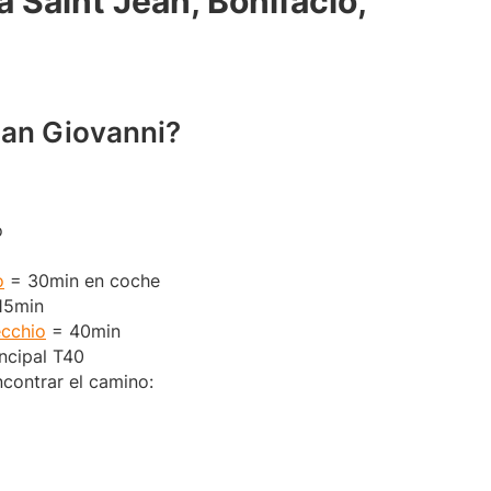
 Saint Jean, Bonifacio,
San Giovanni?
o
o
= 30min en coche
15min
ecchio
= 40min
incipal T40
contrar el camino: