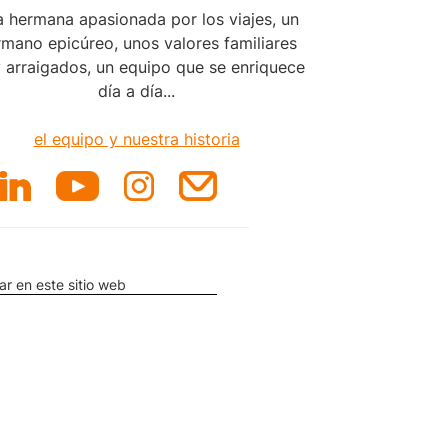
 hermana apasionada por los viajes, un
mano epicúreo, unos valores familiares
 arraigados, un equipo que se enriquece
día a día...
el equipo y nuestra historia
ar