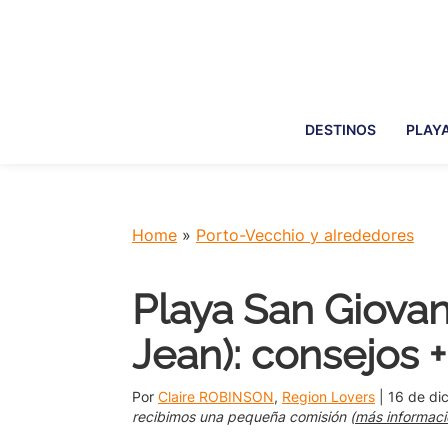
Skip
Skip
Skip
Skip
to
to
to
to
primary
main
primary
footer
navigation
content
sidebar
DESTINOS
PLAY
Home
»
Porto-Vecchio y alrededores
Playa San Giovan
Jean): consejos +
Por
Claire ROBINSON
,
Region Lovers
|
16 de di
recibimos una pequeña comisión (
más informaci