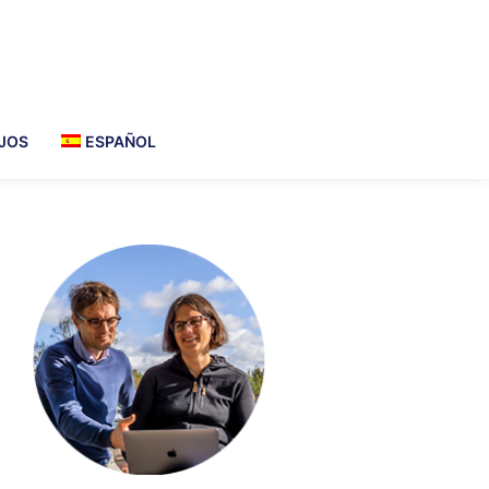
JOS
ESPAÑOL
imary
debar