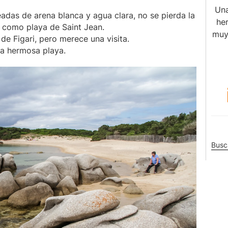
Una
adas de arena blanca y agua clara, no se pierda la
her
 como playa de Saint Jean.
muy
e Figari, pero merece una visita.
ta hermosa playa.
Busc
en
este
sitio
web