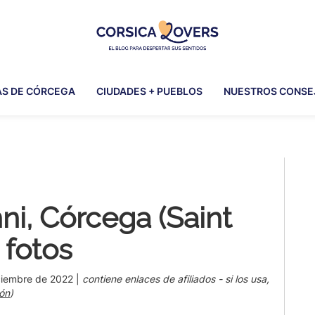
Corsica
Para
Lovers
despertar
AS DE CÓRCEGA
CIUDADES + PUEBLOS
NUESTROS CONSE
sus
sentidos
en
Córcega
Pr
-
El
Si
blog
ni, Córcega (Saint
de
Claire
 fotos
y
Manu
ciembre de 2022
|
contiene enlaces de afiliados - si los usa,
ón
)