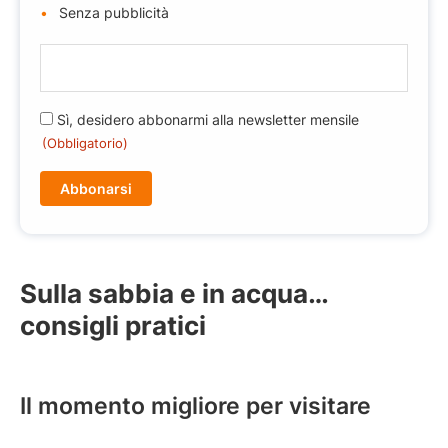
Senza pubblicità
E
-
m
R
Sì, desidero abbonarmi alla newsletter mensile
a
G
(Obbligatorio)
i
P
l
D
(
(
O
O
b
b
b
b
li
Sulla sabbia e in acqua…
l
g
consigli pratici
i
a
g
t
a
o
t
ri
Il momento migliore per visitare
o
o
r
)