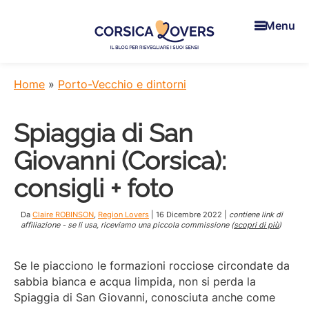
Skip
Skip
Skip
to
to
to
Menu
main
primary
footer
content
sidebar
Corsica
Per
Lovers
risvegliare
Home
»
Porto-Vecchio e dintorni
i
suoi
Spiaggia di San
sensi
in
Giovanni (Corsica):
Corsica
-
consigli + foto
Il
blog
Da
Claire ROBINSON
,
Region Lovers
|
16 Dicembre 2022
|
contiene link di
di
affiliazione - se li usa, riceviamo una piccola commissione (
scopri di più
)
Claire
e
Se le piacciono le formazioni rocciose circondate da
Manu
sabbia bianca e acqua limpida, non si perda la
Spiaggia di San Giovanni, conosciuta anche come