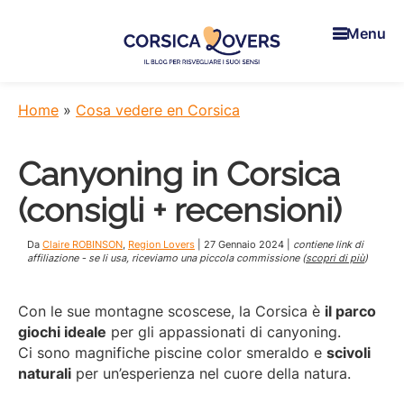
Skip
Skip
Skip
to
to
to
Menu
main
primary
footer
content
sidebar
Corsica
Per
Lovers
risvegliare
Home
»
Cosa vedere en Corsica
i
suoi
Canyoning in Corsica
sensi
in
(consigli + recensioni)
Corsica
-
Da
Claire ROBINSON
,
Region Lovers
|
27 Gennaio 2024
|
contiene link di
Il
affiliazione - se li usa, riceviamo una piccola commissione (
scopri di più
)
blog
di
Con le sue montagne scoscese, la Corsica è
il parco
Claire
giochi ideale
per gli appassionati di canyoning.
e
Ci sono magnifiche piscine color smeraldo e
scivoli
Manu
naturali
per un’esperienza nel cuore della natura.