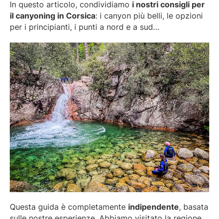
In questo articolo, condividiamo
i nostri consigli per
il canyoning in Corsica
: i canyon più belli, le opzioni
per i principianti, i punti a nord e a sud…
Questa guida è completamente
indipendente
, basata
sulle nostre esperienze. Abbiamo visitato la regione