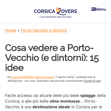
Skip
Skip
Skip
to
to
to
Menu
main
primary
footer
content
sidebar
Corsica
Per
Lovers
risvegliare
Home
»
Porto-Vecchio e dintorni
i
suoi
Cosa vedere a Porto-
sensi
in
Vecchio (e dintorni): 15
Corsica
-
idee
Il
blog
Da
Claire ROBINSON
,
Region Lovers
|
7 Aprile 2026
|
contiene link di
di
affiliazione - se li usa, riceviamo una piccola commissione (
scopri di più
)
Claire
e
Facile accesso ad alcune delle più belle
spiagge
della
Manu
Corsica, e alle più belle
cime montuose
… Porto-
Vecchio è una
destinazione ideale
in Corsica per le