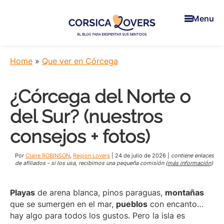
Skip
Skip
Skip
to
to
to
Menu
main
primary
footer
content
sidebar
Corsica
Para
Lovers
despertar
Home
»
Que ver en Córcega
sus
sentidos
¿Córcega del Norte o
en
Córcega
del Sur? (nuestros
-
El
consejos + fotos)
blog
de
Por
Claire ROBINSON
,
Region Lovers
|
24 de julio de 2026
|
contiene enlaces
Claire
de afiliados - si los usa, recibimos una pequeña comisión (
más información
)
y
Manu
Playas
de arena blanca, pinos paraguas,
montañas
que se sumergen en el mar,
pueblos
con encanto…
hay algo para todos los gustos. Pero la isla es