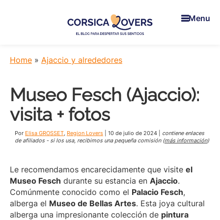
Skip
Skip
Skip
to
to
to
Menu
main
primary
footer
content
sidebar
Corsica
Para
Lovers
despertar
Home
»
Ajaccio y alrededores
sus
sentidos
Museo Fesch (Ajaccio):
en
Córcega
visita + fotos
-
El
Por
Elisa GROSSET
,
Region Lovers
|
10 de julio de 2024
|
contiene enlaces
blog
de afiliados - si los usa, recibimos una pequeña comisión (
más información
)
de
Claire
Le recomendamos encarecidamente que visite
el
y
Museo Fesch
durante su estancia en
Ajaccio
.
Manu
Comúnmente conocido como el
Palacio Fesch
,
alberga el
Museo de Bellas Artes
. Esta joya cultural
alberga una impresionante colección de
pintura