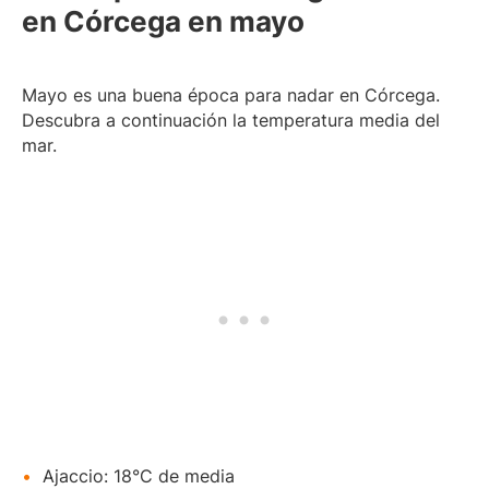
g
en Córcega en mayo
i
a
g
t
a
o
Mayo es una buena época para nadar en Córcega.
t
ri
Descubra a continuación la temperatura media del
o
o
mar.
r
)
i
o
)
Ajaccio: 18°C de media