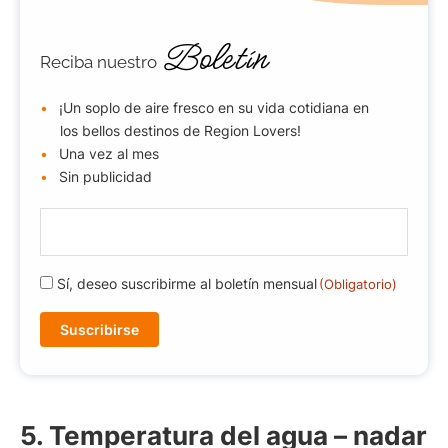
Boletín
Reciba nuestro
¡Un soplo de aire fresco en su vida cotidiana en
los bellos destinos de Region Lovers!
Una vez al mes
Sin publicidad
E
-
m
R
Sí, deseo suscribirme al boletín mensual
(Obligatorio)
a
G
i
P
l
D
(
(
O
O
b
b
li
5. Temperatura del agua – nadar
l