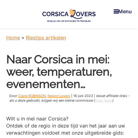
Skip
Skip
Skip
to
to
to
Menu
main
primary
footer
content
sidebar
Corsica
Uw
Lovers
zintuigen
Home
»
Riestips artikelen
prikkelen
in
Naar Corsica in mei:
Corsica
-
weer, temperaturen,
De
blog
evenementen…
van
Claire
Door
Claire ROBINSON
,
Region Lovers
|
16 juni 2023
|
bevat affiliate-links -
en
als u deze gebruikt, krijgen wij een kleine commissie (
meer lezen
)
Manu
Wilt u in mei naar Corsica?
Ontdek of de regio in deze tijd van het jaar aan uw
verwachtingen voldoet met onze uitgebreide gids: