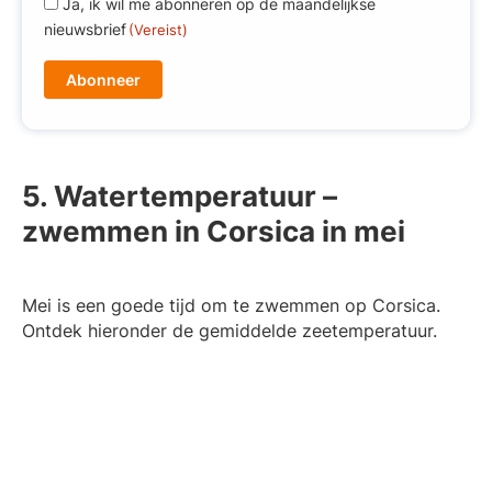
R
Ja, ik wil me abonneren op de maandelijkse
a
G
nieuwsbrief
(Vereist)
i
P
l
D
(
(
V
V
e
e
r
r
e
5. Watertemperatuur –
e
i
zwemmen in Corsica in mei
i
s
s
t
t
)
Mei is een goede tijd om te zwemmen op Corsica.
)
Ontdek hieronder de gemiddelde zeetemperatuur.