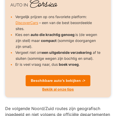
Corsica
AUTO
IN
Vergelijk prijzen op ons favoriete platform:
DiscoverCars
– een van de best beoordeelde
sites.
Kies een
auto die krachtig genoeg
is (de wegen
zijn steil) maar
compact
(sommige doorgangen
zijn smal).
Vergeet niet om
een uitgebreide verzekering
af te
sluiten (sommige wegen zijn bochtig en smal).
Er is veel vraag naar, dus
boek vroeg
.
Beschikbare auto’s bekijken ->
Bekijk al onze tips
De volgende Noord/Zuid routes zijn geografisch
ingedeeld en niet volgens de officiële departementen