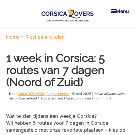
Skip
Skip
Skip
to
to
to
Menu
main
primary
footer
content
sidebar
Corsica
Uw
Lovers
zintuigen
Home
»
Riestips artikelen
prikkelen
in
1 week in Corsica: 5
Corsica
-
routes van 7 dagen
De
blog
(Noord of Zuid)
van
Claire
Door
Claire ROBINSON
,
Region Lovers
|
19 mei 2026
|
bevat affiliate-links -
en
als u deze gebruikt, krijgen wij een kleine commissie (
meer lezen
)
Manu
Wat te zien tijdens een weekje Corsica?
Wij hebben 5 routes voor 7 dagen in Corsica
samengesteld met onze favoriete plaatsen – kies op