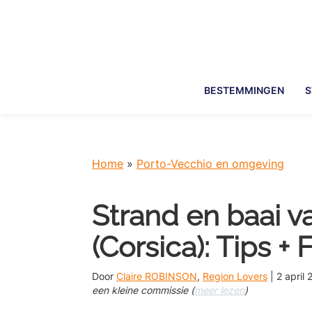
Skip
Skip
Skip
Skip
to
to
to
to
primary
main
primary
footer
navigation
content
sidebar
BESTEMMINGEN
S
Home
»
Porto-Vecchio en omgeving
Strand en baai v
(Corsica): Tips + 
Door
Claire ROBINSON
,
Region Lovers
|
2 april
een kleine commissie (
meer lezen
)