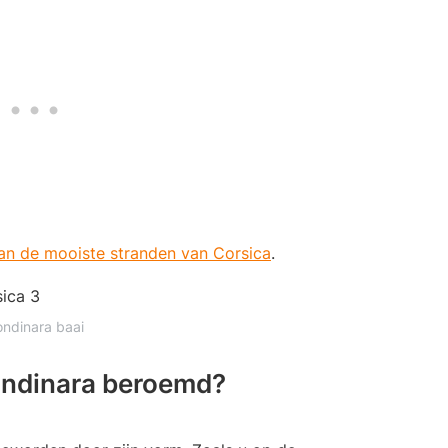
 van de mooiste stranden van Corsica
.
ndinara baai
ondinara beroemd?