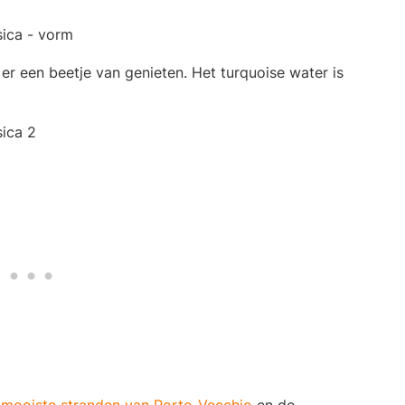
 er een beetje van genieten. Het turquoise water is
e
mooiste stranden van Porto-Vecchio
en de