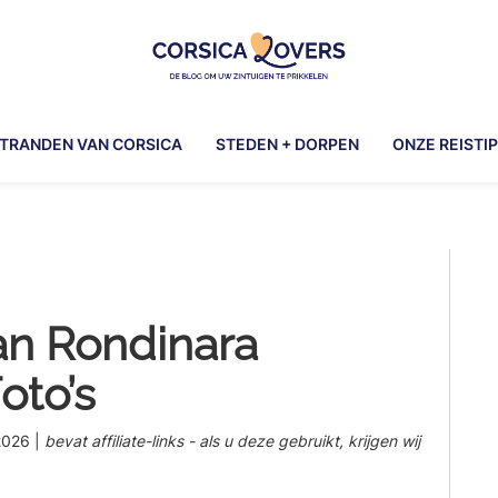
Corsica
Uw
Lovers
zintuigen
TRANDEN VAN CORSICA
STEDEN + DORPEN
ONZE REISTI
prikkelen
in
Corsica
-
Pr
De
blog
Si
van
an Rondinara
Claire
en
Foto’s
Manu
 2026
|
bevat affiliate-links - als u deze gebruikt, krijgen wij