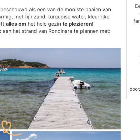
Ee
beschouwd als een van de mooiste baaien van
rmig, met fijn zand, turquoise water, kleurrijke
fa
eft
alles om
het hele gezin
te plezieren
!
 aan het strand van Rondinara te plannen met:
doo
dez
webs