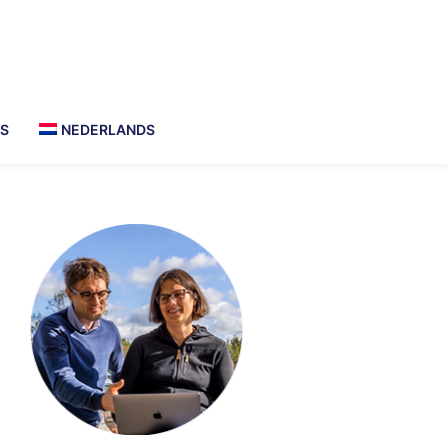
PS
NEDERLANDS
imary
debar