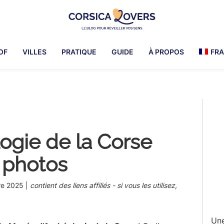
Corsica
Pour
Lovers
réveiller
OF
VILLES
PRATIQUE
GUIDE
À PROPOS
FRA
vos
sens
en
Corse
Pr
-
Le
Si
blog
ogie de la Corse
de
Claire
+ photos
et
Manu
re 2025
|
contient des liens affiliés - si vous les utilisez,
Une