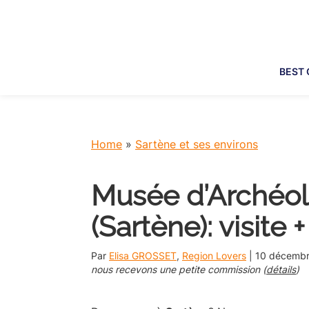
Skip
Skip
Skip
Skip
to
to
to
to
primary
main
primary
footer
navigation
content
sidebar
BEST 
Home
»
Sartène et ses environs
Musée d’Archéol
(Sartène): visite 
Par
Elisa GROSSET
,
Region Lovers
|
10 décemb
nous recevons une petite commission (
détails
)