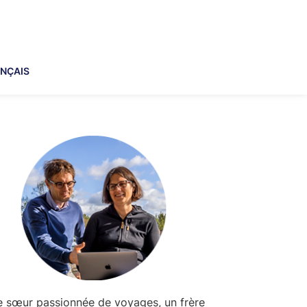
NÇAIS
imary
debar
 sœur passionnée de voyages, un frère