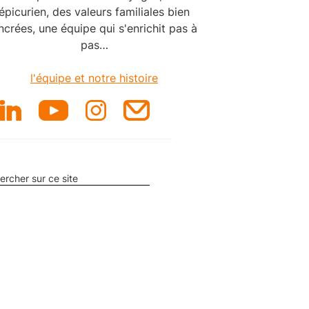
épicurien, des valeurs familiales bien
ncrées, une équipe qui s'enrichit pas à
pas…
l'équipe et notre histoire
ercher