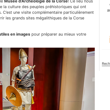
le
Musée d’Archéologie de la Corse
! Ce lieu nous
de la culture des peuples préhistoriques qui ont
a
es. C’est une visite complémentaire particulièrement
ir les grands sites mégalithiques de la Corse
utiles en images
pour préparer au mieux votre
Rech
sur
ce
site