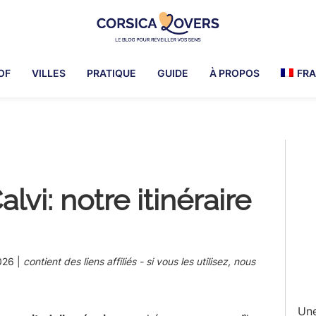
Corsica
Pour
Lovers
réveiller
OF
VILLES
PRATIQUE
GUIDE
À PROPOS
FRA
vos
sens
en
Corse
Pr
-
Le
Si
blog
vi: notre itinéraire
de
Claire
et
Manu
026
|
contient des liens affiliés - si vous les utilisez, nous
Une