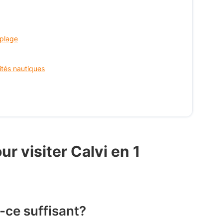
 plage
vités nautiques
r visiter Calvi en 1
-ce suffisant?