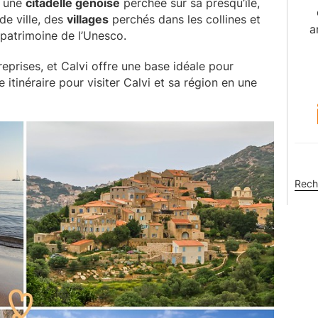
z une
citadelle génoise
perchée sur sa presqu’île,
de ville, des
villages
perchés dans les collines et
a
 patrimoine de l’Unesco.
reprises, et Calvi offre une base idéale pour
 itinéraire pour visiter Calvi et sa région en une
Rech
sur
ce
site