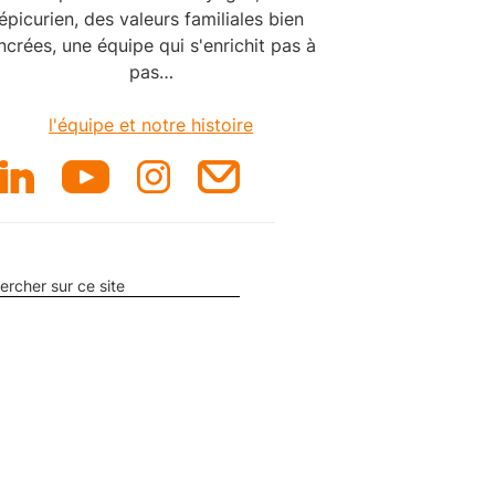
épicurien, des valeurs familiales bien
ncrées, une équipe qui s'enrichit pas à
pas…
l'équipe et notre histoire
ercher