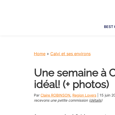
Skip
Skip
Skip
Skip
to
to
to
to
primary
main
primary
footer
navigation
content
sidebar
BEST 
Home
»
Calvi et ses environs
Une semaine à Cal
idéal! (+ photos)
Par
Claire ROBINSON
,
Region Lovers
|
15 juin 2
recevons une petite commission (
détails
)