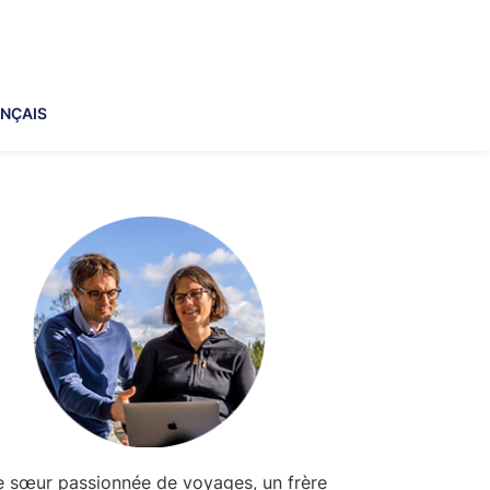
NÇAIS
imary
debar
 sœur passionnée de voyages, un frère