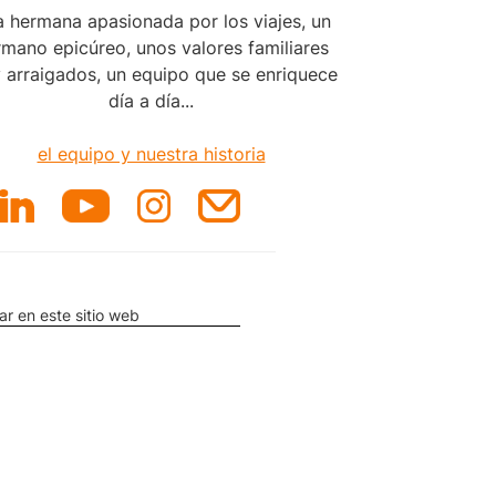
 hermana apasionada por los viajes, un
mano epicúreo, unos valores familiares
 arraigados, un equipo que se enriquece
día a día...
el equipo y nuestra historia
ar