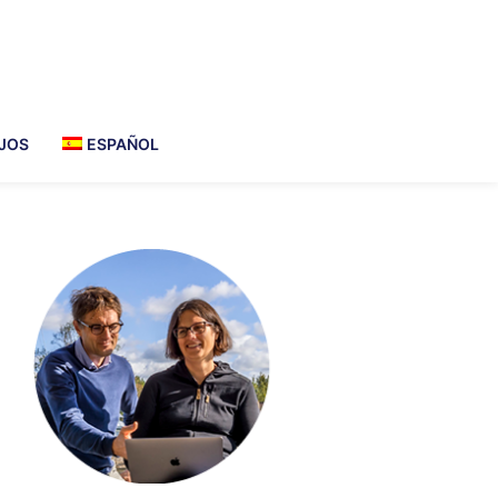
JOS
ESPAÑOL
imary
debar