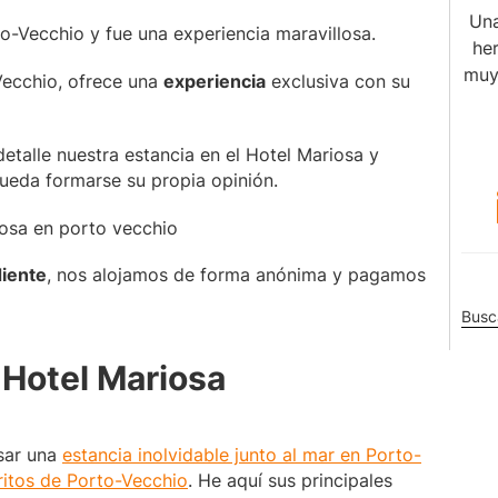
Una
o-Vecchio y fue una experiencia maravillosa.
her
muy
Vecchio, ofrece una
experiencia
exclusiva con su
etalle nuestra estancia en el Hotel Mariosa y
ueda formarse su propia opinión.
iente
, nos alojamos de forma anónima y pagamos
Busc
en
l Hotel Mariosa
este
sitio
web
asar una
estancia inolvidable junto al mar en Porto-
ritos de Porto-Vecchio
. He aquí sus principales