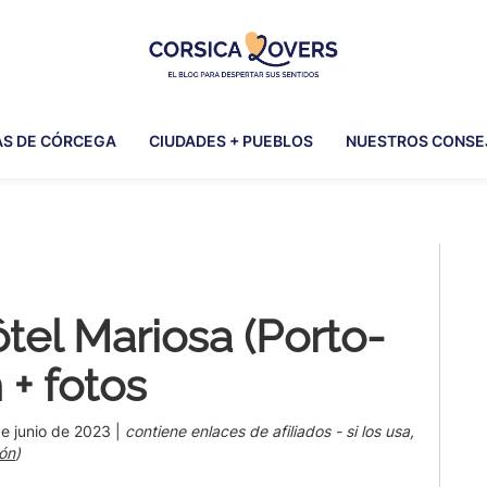
Corsica
Para
Lovers
despertar
AS DE CÓRCEGA
CIUDADES + PUEBLOS
NUESTROS CONSE
sus
sentidos
en
Córcega
Pr
-
El
Si
blog
ôtel Mariosa (Porto-
de
Claire
 + fotos
y
Manu
e junio de 2023
|
contiene enlaces de afiliados - si los usa,
ón
)