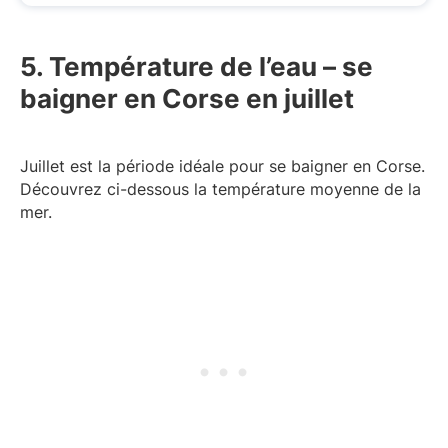
N
é
é
c
c
e
5. Température de l’eau – se
e
s
baigner en Corse en juillet
s
s
s
ai
a
r
Juillet est la période idéale pour se baigner en Corse.
i
e
Découvrez ci-dessous la température moyenne de la
r
)
mer.
e
)