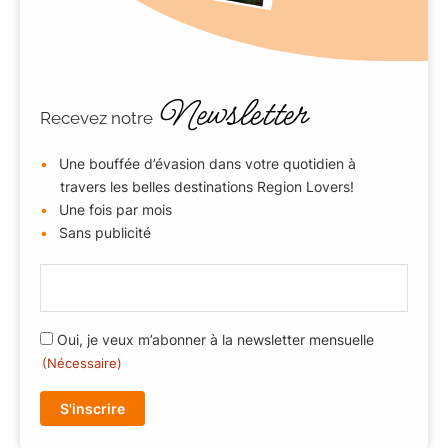
Newsletter
Recevez notre
Une bouffée d’évasion dans votre quotidien à
travers les belles destinations Region Lovers!
Une fois par mois
Sans publicité
E
-
m
R
Oui, je veux m’abonner à la newsletter mensuelle
a
G
(Nécessaire)
i
P
l
D
(
(
N