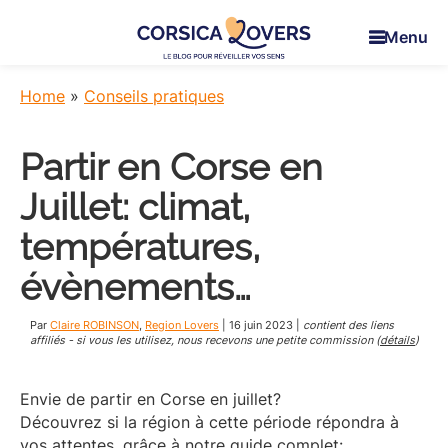
Skip
Skip
Skip
to
to
to
Menu
main
primary
footer
Corsica
Pour
content
sidebar
Lovers
réveiller
Home
»
Conseils pratiques
vos
sens
Partir en Corse en
en
Corse
Juillet: climat,
-
Le
températures,
blog
évènements…
de
Claire
et
Par
Claire ROBINSON
,
Region Lovers
|
16 juin 2023
|
contient des liens
affiliés - si vous les utilisez, nous recevons une petite commission (
détails
)
Manu
Envie de partir en Corse en juillet?
Découvrez si la région à cette période répondra à
vos attentes, grâce à notre guide complet: