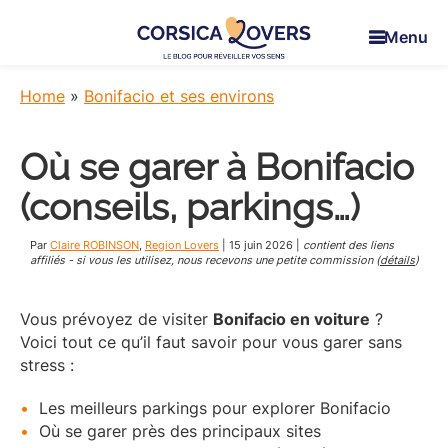
Skip
Skip
Skip
to
to
to
Menu
main
primary
footer
Corsica
Pour
content
sidebar
Lovers
réveiller
Home
»
Bonifacio et ses environs
vos
sens
Où se garer à Bonifacio
en
Corse
(conseils, parkings…)
-
Le
Par
Claire ROBINSON
,
Region Lovers
|
15 juin 2026
|
contient des liens
blog
affiliés - si vous les utilisez, nous recevons une petite commission (
détails
)
de
Claire
Vous prévoyez de visiter
Bonifacio en voiture
?
et
Voici tout ce qu’il faut savoir pour vous garer sans
Manu
stress :
Les meilleurs parkings pour explorer Bonifacio
Où se garer près des principaux sites