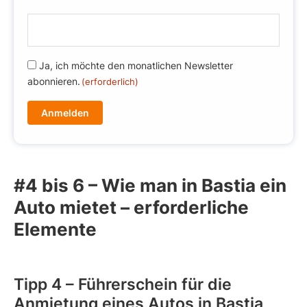
E
-
m
R
Ja, ich möchte den monatlichen Newsletter
a
G
abonnieren.
(erforderlich)
i
P
l
D
(
(
e
e
r
r
f
f
o
#4 bis 6 – Wie man in Bastia ein
o
r
Auto mietet – erforderliche
r
d
d
Elemente
e
e
rl
r
i
l
c
Tipp 4 – Führerschein für die
i
h
Anmietung eines Autos in Bastia
c
)