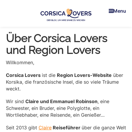
Skip
Skip
Skip
to
to
to
Menu
main
primary
footer
content
sidebar
Corsica
Um
Lovers
Über Corsica Lovers
Ihre
Sinne
und Region Lovers
in
der
Willkommen,
Korsika
zu
Corsica Lovers
ist die
Region Lovers-Website
über
wecken
Korsika, die französische Insel, die so viele Träume
-
weckt.
Der
Blog
Wir sind
Claire und Emmanuel Robinson
, eine
von
Schwester, ein Bruder, eine Polyglotte, ein
Claire
Wortliebhaber, eine Reisende, ein Genießer…
und
Manu
Seit 2013 gibt
Claire
Reiseführer
über die ganze Welt