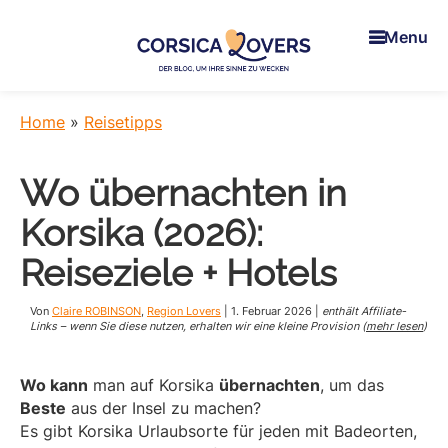
Skip
Skip
Skip
to
to
to
Menu
main
primary
footer
content
sidebar
Corsica
Um
Lovers
Ihre
Home
»
Reisetipps
Sinne
in
Wo übernachten in
der
Korsika
Korsika (2026):
zu
wecken
Reiseziele + Hotels
-
Der
Von
Claire ROBINSON
,
Region Lovers
|
1. Februar 2026
|
enthält Affiliate-
Blog
Links – wenn Sie diese nutzen, erhalten wir eine kleine Provision (
mehr lesen
)
von
Claire
Wo kann
man auf Korsika
übernachten
, um das
und
Beste
aus der Insel zu machen?
Manu
Es gibt Korsika Urlaubsorte für jeden mit Badeorten,