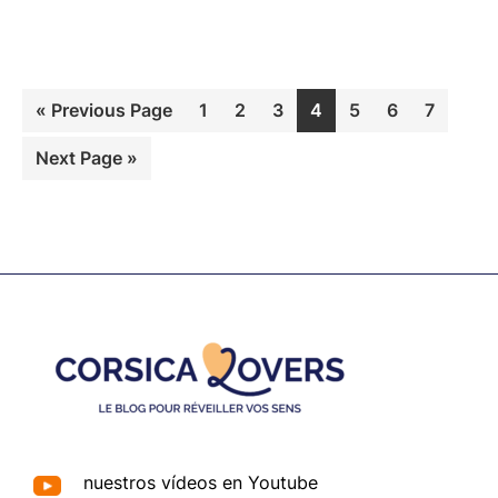
Go
Page
Page
Page
Page
Page
Page
Page
«
Previous Page
1
2
3
4
5
6
7
to
Go
Next Page »
to
Footer
nuestros vídeos en Youtube