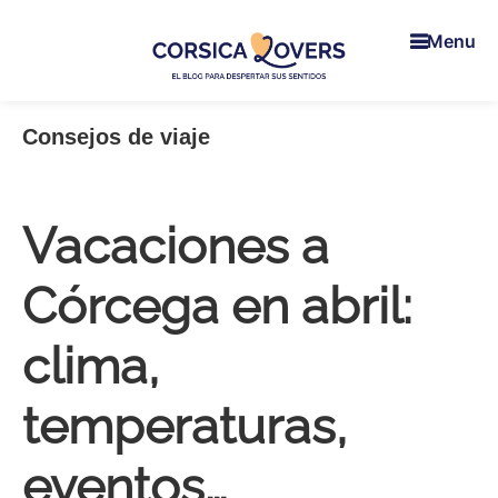
Skip
Skip
Skip
to
to
to
Menu
main
primary
footer
content
sidebar
Corsica
Para
Lovers
despertar
Consejos de viaje
sus
sentidos
en
Vacaciones a
Córcega
-
El
Córcega en abril:
blog
de
clima,
Claire
y
temperaturas,
Manu
eventos…