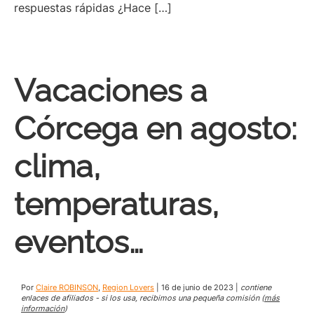
respuestas rápidas ¿Hace […]
Vacaciones a
Córcega en agosto:
clima,
temperaturas,
eventos…
Por
Claire ROBINSON
,
Region Lovers
|
16 de junio de 2023
|
contiene
enlaces de afiliados - si los usa, recibimos una pequeña comisión (
más
información
)