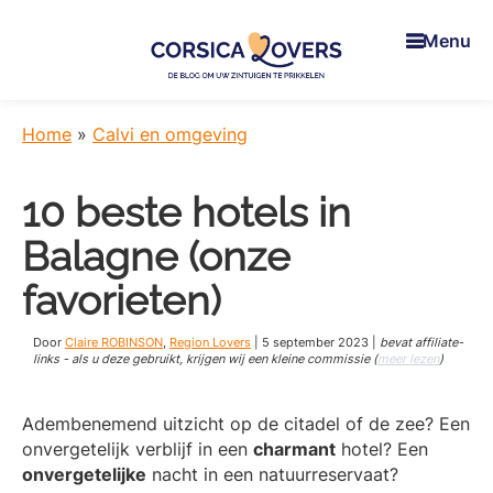
Skip
Skip
Skip
to
to
to
Menu
main
primary
footer
content
sidebar
Corsica
Uw
Lovers
zintuigen
Home
»
Calvi en omgeving
prikkelen
in
10 beste hotels in
Corsica
-
Balagne (onze
De
blog
favorieten)
van
Claire
Door
Claire ROBINSON
,
Region Lovers
|
5 september 2023
|
bevat affiliate-
en
links - als u deze gebruikt, krijgen wij een kleine commissie (
meer lezen
)
Manu
Adembenemend uitzicht op de citadel of de zee? Een
onvergetelijk verblijf in een
charmant
hotel? Een
onvergetelijke
nacht in een natuurreservaat?