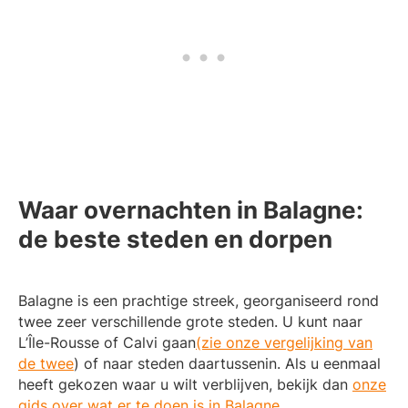
i
s
s
t
t
)
)
Waar overnachten in Balagne:
de beste steden en dorpen
Balagne is een prachtige streek, georganiseerd rond
twee zeer verschillende grote steden. U kunt naar
L’Île-Rousse of Calvi gaan
(zie onze vergelijking van
de twee
) of naar steden daartussenin. Als u eenmaal
heeft gekozen waar u wilt verblijven, bekijk dan
onze
gids over wat er te doen is in Balagne
.