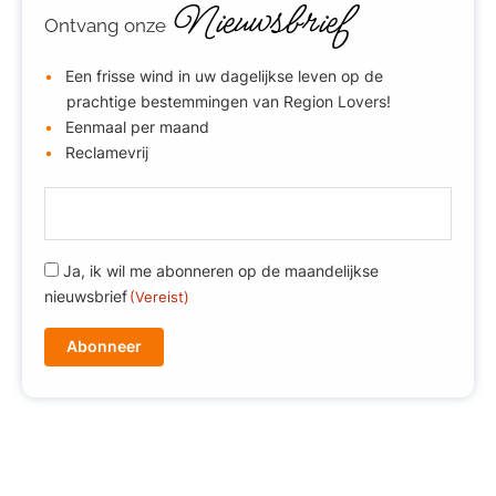
Nieuwsbrief
Ontvang onze
Een frisse wind in uw dagelijkse leven op de
prachtige bestemmingen van Region Lovers!
Eenmaal per maand
Reclamevrij
E
-
m
R
Ja, ik wil me abonneren op de maandelijkse
a
G
nieuwsbrief
(Vereist)
i
P
l
D
(
(
V
V
e
e
r
r
e
e
i