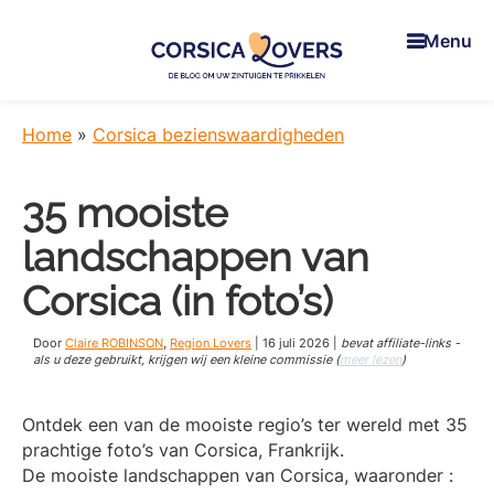
Skip
Skip
Skip
to
to
to
Menu
main
primary
footer
content
sidebar
Corsica
Uw
Lovers
zintuigen
Home
»
Corsica bezienswaardigheden
prikkelen
in
35 mooiste
Corsica
-
landschappen van
De
blog
Corsica (in foto’s)
van
Claire
Door
Claire ROBINSON
,
Region Lovers
|
16 juli 2026
|
bevat affiliate-links -
en
als u deze gebruikt, krijgen wij een kleine commissie (
meer lezen
)
Manu
Ontdek een van de mooiste regio’s ter wereld met 35
prachtige foto’s van Corsica, Frankrijk.
De mooiste landschappen van Corsica, waaronder :