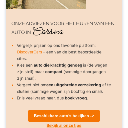
ONZE ADVIEZEN VOOR
HET HUREN VAN EEN
Corsica
AUTO
IN
Vergelijk prijzen op ons favoriete platform:
DiscoverCars
– een van de best beoordeelde
sites.
Kies een
auto die krachtig genoeg
is (de wegen
zijn steil) maar
compact
(sommige doorgangen
zijn smal).
Vergeet niet om
een uitgebreide verzekering
af te
sluiten (sommige wegen zijn bochtig en smal).
Er is veel vraag naar, dus
boek vroeg
.
Beschikbare auto’s bekijken ->
Bekijk al onze tips